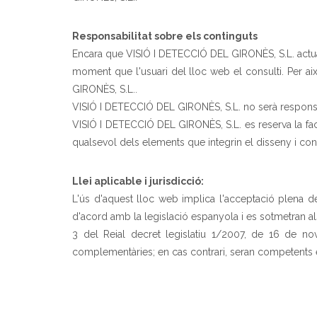
Responsabilitat sobre els continguts
Encara que VISIÓ I DETECCIÓ DEL GIRONÈS, S.L. actua 
moment que l'usuari del lloc web el consulti. Per a
GIRONÈS, S.L..
VISIÓ I DETECCIÓ DEL GIRONÈS, S.L. no serà responsab
VISIÓ I DETECCIÓ DEL GIRONÈS, S.L. es reserva la facu
qualsevol dels elements que integrin el disseny i con
Llei aplicable i jurisdicció:
L'ús d'aquest lloc web implica l'acceptació plena de
d'acord amb la legislació espanyola i es sotmetran als
3 del Reial decret legislatiu 1/2007, de 16 de nov
complementàries; en cas contrari, seran competents e