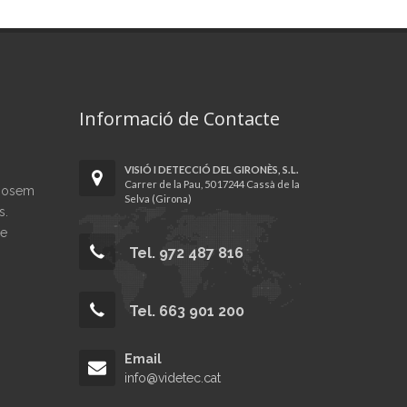
Informació de Contacte
VISIÓ I DETECCIÓ DEL GIRONÈS, S.L.
Carrer de la Pau, 50 17244 Cassà de la
sposem
Selva (Girona)
s.
de
Tel. 972 487 816
Tel. 663 901 200
Email
info@videtec.cat