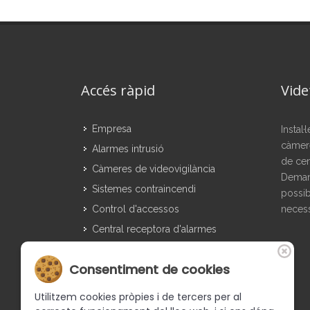
Accés ràpid
Vide
Empresa
Instal
càmere
Alarmes intrusió
de cen
Càmeres de videovigilància
Demani
Sistemes contraincendi
possib
Control d'accessos
necess
Central receptora d'alarmes
Contactar
Consentiment de cookies
Ofertes
Accés clients
Utilitzem cookies pròpies i de tercers per al
Blog d'Alarmes Girona