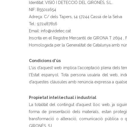
Identitat: VISIÓ I DETECCIÓ DEL GIRONÈS, S.L.
NIF: B55011654
Adreça: C/ dels Tapers, 14 17244 Cassà de la Selva
Tel.: 972487816
Email: info@videtec.cat
Inscrita en el Registre Mercantil de GIRONA T 2694 , F
Homologada per la Generalitat de Catalunya amb n
Condicions d'ús
L'ús d'aquest web implica l'acceptació plena dels ter
l'Estat espanyol. Tota persona usuària del web, in
d'aquestes clàusules amb renúncia expressa a qualsev
Propietat intel·lectual i industrial
La totalitat del contingut d'aquest lloc web, ja sig
forma de presentació dels materials, estan protegit
transformació o alteració, comunicació pública o 
GIRONÈS, S.L..