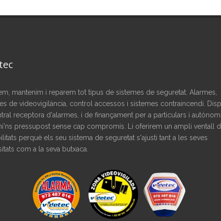
tec
·lem, mantenim i reparem tot tipus de sistemes de seguretat. Alarmes,
s de videovigilància, control accessos i sistemes contraincendi. Di
tral receptora d'alarmes, i de finançament per a particulars i autònom
'ns pressupost sense cap compromís. Li oferirem un ampli ventall 
ilitats perquè els seu sistema de seguretat s'ajusti tant a les seves
itats com a la seva butxaca.