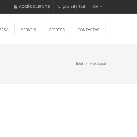
ACCÉS CLIENTS
972 487 816
CA
RESA
SERVEIS
OFERTES
CONTACTAR
Inici
Avís legal