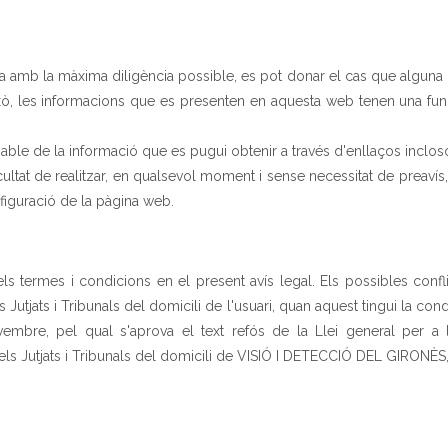
amb la màxima diligència possible, es pot donar el cas que alguna da
ixò, les informacions que es presenten en aquesta web tenen una fun
le de la informació que es pugui obtenir a través d'enllaços inclos
ltat de realitzar, en qualsevol moment i sense necessitat de preavís,
figuració de la pàgina web.
ls termes i condicions en el present avís legal. Els possibles confli
 Jutjats i Tribunals del domicili de l'usuari, quan aquest tingui la co
embre, pel qual s'aprova el text refós de la Llei general per a l
ls Jutjats i Tribunals del domicili de VISIÓ I DETECCIÓ DEL GIRONÈS,