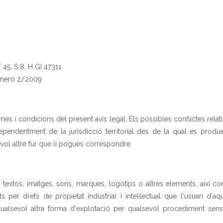
 45, S 8, H GI 47311
úmero 2/2009
mes i condicions del present avís legal. Els possibles conflictes rela
dependentment de la jurisdicció territorial des de la qual es produ
ol altre fur que li pogués correspondre.
uin textos, imatges, sons, marques, logotips o altres elements, així
s per drets de propietat industrial i intel·lectual que l'usuari d'a
qualsevol altra forma d'explotació per qualsevol procediment sen